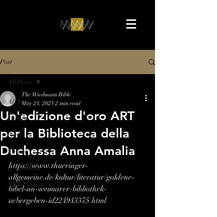
Post
All Posts
The Wiedmann Bible
All Posts
May 24, 2023
2 min read
Un'edizione d'oro ART
Events
per la Biblioteca della
Press
Duchessa Anna Amalia
Videos
https://www.thueringer-
Exhibitions
allgemeine.de/kultur/literatur/goldene-
ART-Edition
bibel-an-weimarer-bibliothek-
uebergeben-id224943375.html
Science