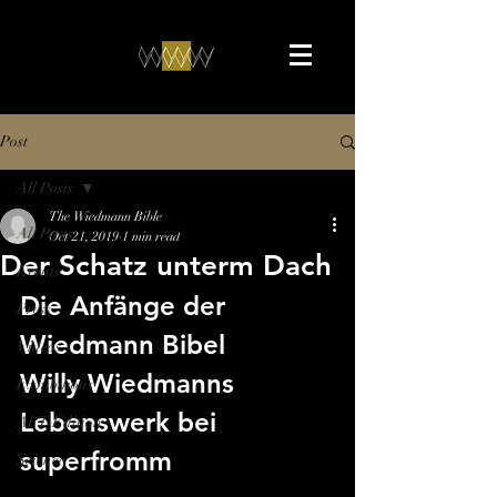
Post
All Posts
The Wiedmann Bible
All Posts
Oct 21, 2019
1 min read
Der Schatz unterm Dach
Events
Die Anfänge der 
Press
Wiedmann Bibel
Videos
Willy Wiedmanns 
Exhibitions
Lebenswerk bei 
ART-Edition
superfromm
Science