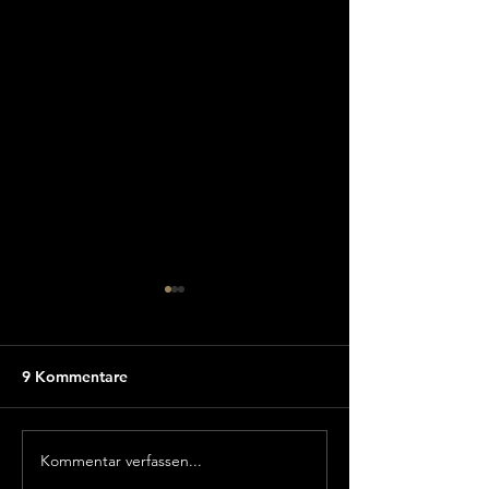
9 Kommentare
Kommentar verfassen...
Welt-Uraufführung
Einladung: Evan