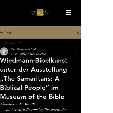
Beitrag
All Posts
The Wiedmann Bible
All Posts
1. Nov. 2022
1 Min. Lesezeit
Wiedmann-Bibelkunst
Events
unter der Ausstellung
Presse Artikel
„The Samaritans: A
Videos
Biblical People“ im
Ausstellungen
Museum of the Bible
ART-Edition
Aktualisiert:
24. Mai 2023
von Carolyn Rossinsky, President der 