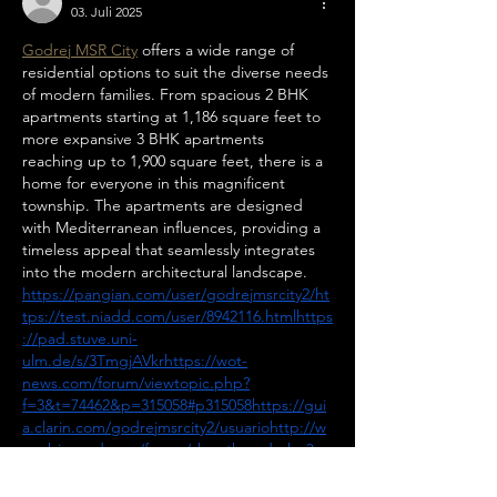
03. Juli 2025
Godrej MSR City
 offers a wide range of 
residential options to suit the diverse needs 
of modern families. From spacious 2 BHK 
apartments starting at 1,186 square feet to 
more expansive 3 BHK apartments 
reaching up to 1,900 square feet, there is a 
home for everyone in this magnificent 
township. The apartments are designed 
with Mediterranean influences, providing a 
timeless appeal that seamlessly integrates 
into the modern architectural landscape.
https://pangian.com/user/godrejmsrcity2/ht
tps://test.niadd.com/user/8942116.htmlhttps
://pad.stuve.uni-
ulm.de/s/3TmgjAVkrhttps://wot-
news.com/forum/viewtopic.php?
f=3&t=74462&p=315058#p315058https://gui
a.clarin.com/godrejmsrcity2/usuariohttp://w
ww.bisound.com/forum/showthread.php?
p=2420558#post2420558https://www.sanctua
ry.fr/index.php?page=user-