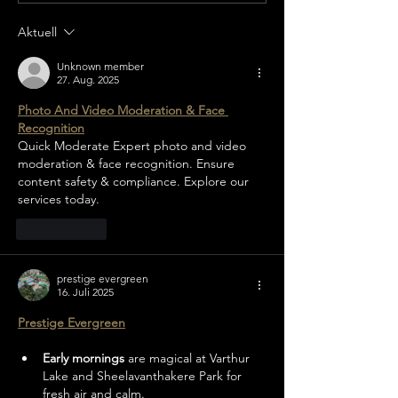
GENESIS
Kreisbildungsw
Stuttgart
Aktuell
Unknown member
27. Aug. 2025
Photo And Video Moderation & Face 
Recognition
Quick Moderate Expert photo and video 
moderation & face recognition. Ensure 
content safety & compliance. Explore our 
services today.
Gefällt mir
prestige evergreen
16. Juli 2025
Prestige Evergreen
Early mornings
 are magical at Varthur 
Lake and Sheelavanthakere Park for 
fresh air and calm.