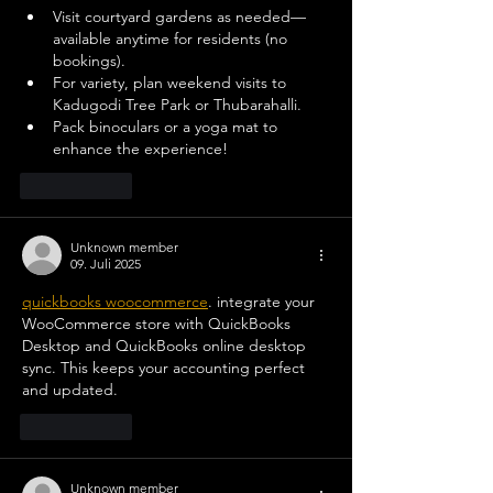
Visit courtyard gardens as needed—
available anytime for residents (no 
bookings).
For variety, plan weekend visits to 
Kadugodi Tree Park or Thubarahalli.
Pack binoculars or a yoga mat to 
enhance the experience!
Gefällt mir
Unknown member
09. Juli 2025
quickbooks woocommerce
. integrate your 
WooCommerce store with QuickBooks 
Desktop and QuickBooks online desktop 
sync. This keeps your accounting perfect 
and updated.
Gefällt mir
Unknown member