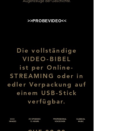
Augenzeuge der Geschichte.
>>PROBEVIDEO<<
Die vollständige
VIDEO-BIBEL
ist per Online-
STREAMING oder in
edler Verpackung auf
einem USB-Stick
verfügbar.
3333
25 EPISODES
PROFESSIONAL
CLASSICAL
IMAGES
15 HOURS
VOICEOVER
MUSIC