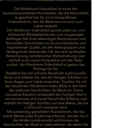
Die Wiedmann Videobibel ist eines der
bemerkenswertesten Kunstwerke, die die Menschheit
je gesehen hat. Es ist ein beispielloses
Videoerlebnis, das die Bibel wie nie zuvor zum
Leben erweckt.
Die Wiedmann Videobibel spricht jeden an, vom
erfahrenen Bibelgelehrten bis zum neugierigen
Anfänger. Mit ihren lebendigen Illustrationen und
fesselnden Geschichten ist sie eine lehrreiche und
inspirierende Quelle, die alle Altersgruppen und
Hintergründe überwindet. Ob Sie nach spiritueller
Bereicherung, künstlerischer Wertschätzung oder
einfach einer neuen Perspektive auf alte Texte
suchen, die Wiedmann Videobibel ist genau das
Richtige für Sie.
Begeben Sie sich auf eine fesselnde audiovisuelle
Reise und erleben Sie, wie die Heiligen Schriften vor
Ihren Augen zum Leben erwachen. Tauchen Sie mit
der fesselnden Wiedmann Video Bible in den Kern
der zeitlosen Geschichten der Bibel ein. Diese
innovative Kreation verwandelt den heiligen Text in
ein immersives und visuell fesselndes Erlebnis und
enthüllt die Heiligen Schriften auf eine Weise, die Sie
in Ehrfurcht versetzen wird.
Mit aufwendig gestalteten Illustrationen, die das
wahre Wesen jeder Erzählung erfassen, werden Sie in
die Antike zurückversetzt und können die
Geschichten der Bibel so wahrnehmen, als wären Sie