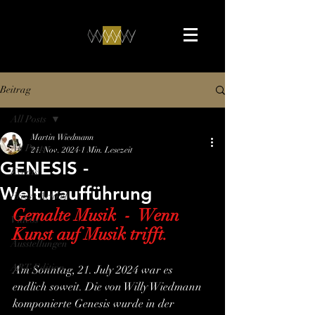
Beitrag
All Posts
Martin Wiedmann
All Posts
21. Nov. 2024
1 Min. Lesezeit
GENESIS -
Events
Welturaufführung
Presse Artikel
Gemalte Musik  -  Wenn 
Videos
Kunst auf Musik trifft.
Ausstellungen
ART-Edition
Am Sonntag, 21. July 2024 war es 
endlich soweit. Die von Willy Wiedmann 
komponierte Genesis wurde in der 