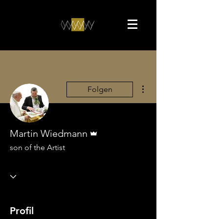
Weitere Optionen
Folgen
Administrator
Martin Wiedmann
son of the Artist
Profil