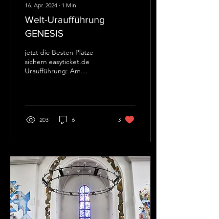
16. Apr. 2024
∙
1
Min.
Welt-Uraufführung
GENESIS
jetzt die Besten Plätze
sichern easyticket.de
Uraufführung: Am
Sonntag, dem 21. Juli
2024, erklingt das
Orchester-Werk
„GENESIS“ von...
203
6
3