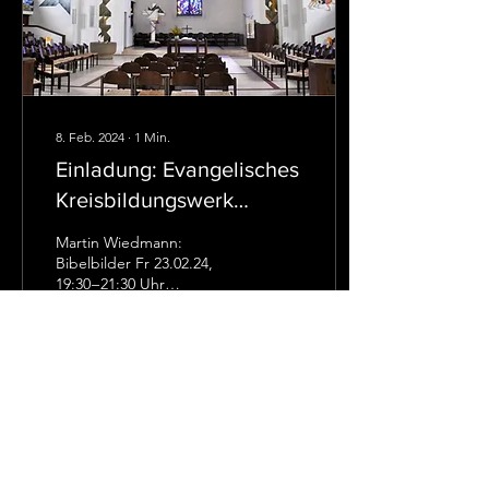
8. Feb. 2024
∙
1
Min.
Einladung: Evangelisches
Kreisbildungswerk
Stuttgart
Martin Wiedmann:
Bibelbilder Fr 23.02.24,
19:30 – 21:30 Uhr
Pauluskirche Zuffenhausen,
Unterländer Str. 15
TERMIN SPEICHERN Auf
dem...
75
0
1