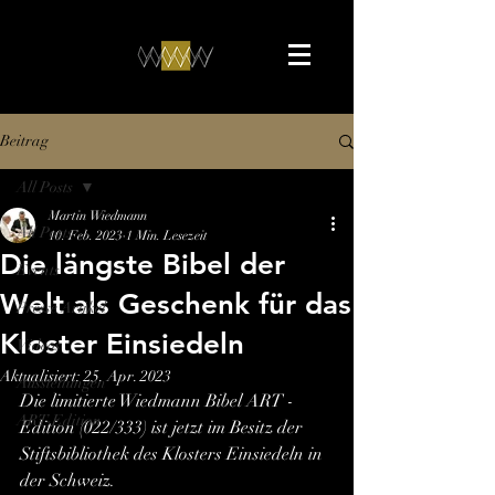
Beitrag
All Posts
Martin Wiedmann
All Posts
10. Feb. 2023
1 Min. Lesezeit
Die längste Bibel der
Events
Welt als Geschenk für das
Presse Artikel
Kloster Einsiedeln
Videos
Aktualisiert:
25. Apr. 2023
Ausstellungen
Die limitierte Wiedmann Bibel ART - 
ART-Edition
Edition (022/333) ist jetzt im Besitz der 
Stiftsbibliothek des Klosters Einsiedeln in 
der Schweiz.