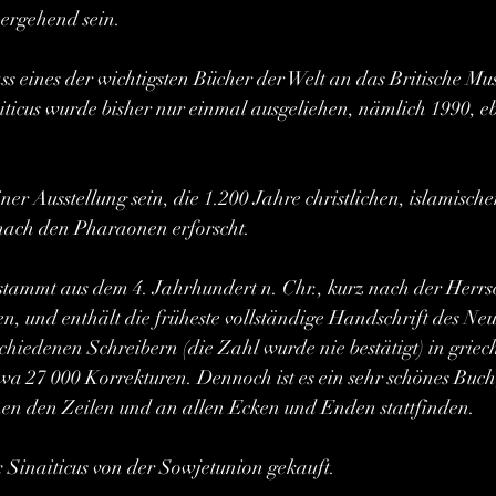
bergehend sein.
ass eines der wichtigsten Bücher der Welt an das Britische M
ticus wurde bisher nur einmal ausgeliehen, nämlich 1990, eb
iner Ausstellung sein, die 1.200 Jahre christlichen, islamisch
nach den Pharaonen erforscht.
stammt aus dem 4. Jahrhundert n. Chr., kurz nach der Herrs
, und enthält die früheste vollständige Handschrift des Neu
chiedenen Schreibern (die Zahl wurde nie bestätigt) in griec
twa 27 000 Korrekturen. Dennoch ist es ein sehr schönes Buch,
chen den Zeilen und an allen Ecken und Enden stattfinden.
Sinaiticus von der Sowjetunion gekauft.