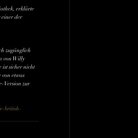
othek, erklärte 
einer der 
ch zugänglich 
 von Willy 
st sicher nicht 
e von etwas 
e-Version zur 
-british-