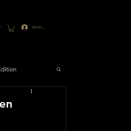
Anmelden
T
dition
ren