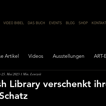
VIDEO BIBEL
DAS BUCH
EVENTS
BLOG
SHOP
KONTAK
e Artikel
Videos
Ausstellungen
ART-E
e
25. Mai 2023
1 Min. Lesezeit
sh Library verschenkt ih
Schatz