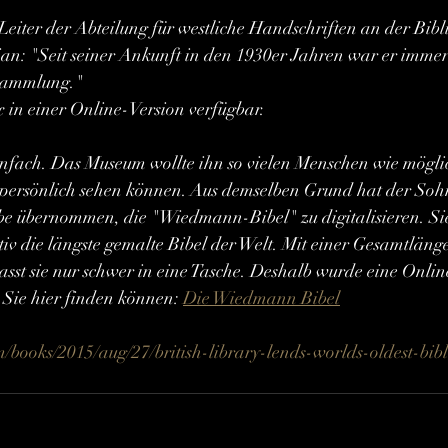
eiter der Abteilung für westliche Handschriften an der Bibli
n: "Seit seiner Ankunft in den 1930er Jahren war er immer 
Sammlung."
x in einer Online-Version verfügbar.
infach. Das Museum wollte ihn so vielen Menschen wie mögli
 persönlich sehen können. Aus demselben Grund hat der Sohn
übernommen, die "Wiedmann-Bibel" zu digitalisieren. Sie i
nitiv die längste gemalte Bibel der Welt. Mit einer Gesamtläng
asst sie nur schwer in eine Tasche. Deshalb wurde eine Onlin
e Sie hier finden können: 
Die Wiedmann Bibel
ooks/2015/aug/27/british-library-lends-worlds-oldest-bible