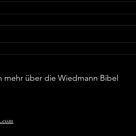
Welt-Uraufführung GENESIS
Einl
Krei
en mehr über die Wiedmann Bibel
e.com