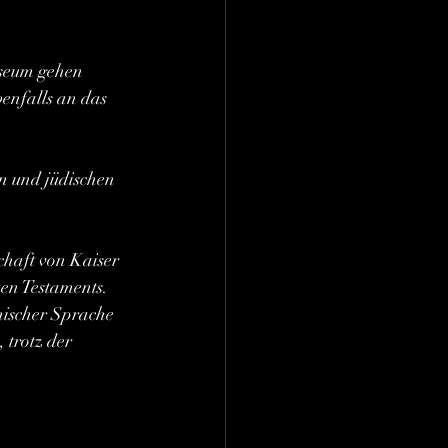
useum gehen 
enfalls an das 
en und jüdischen 
chaft von Kaiser 
en Testaments. 
hischer Sprache 
 trotz der 