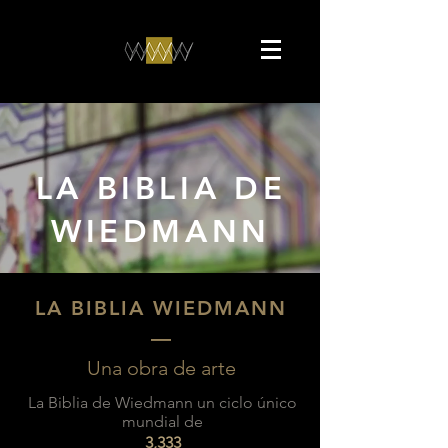
LA BIBLIA DE
WIEDMANN
LA BIBLIA WIEDMANN
––
Una obra de arte
La Biblia de Wiedmann un ciclo único
mundial de
3,333