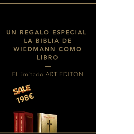
UN REGALO ESPECIAL
LA BIBLIA DE
WIEDMANN COMO
LIBRO
––
El limitado ART EDITON