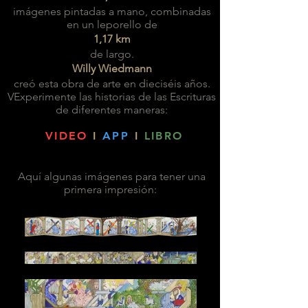
imágenes pintadas a mano, combinadas
en
un leporello de
1,17 km
de largo.
Willy Wiedmann
creó esta obra de arte en dieciséis años.
V
Experimente las historias de las Escrituras
de diferentes maneras:
VIDEO
I
APP
I
LIBRO
Aquí algunas imágenes para tener una
primera impresión: