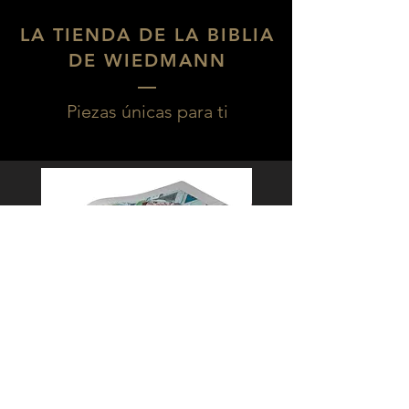
LA TIENDA DE LA BIBLIA
DE WIEDMANN
––
Piezas únicas para ti
Special Offer
Special Offer