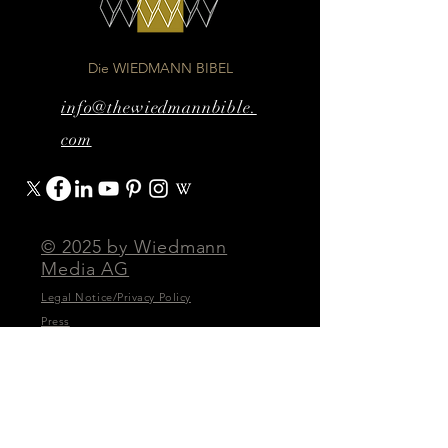
Die WIEDMANN BIBEL
info@thewiedmannbible.
com
© 2025 by Wiedmann
Media AG
Legal Notice/Privacy Policy
Press
Accessibility Statement